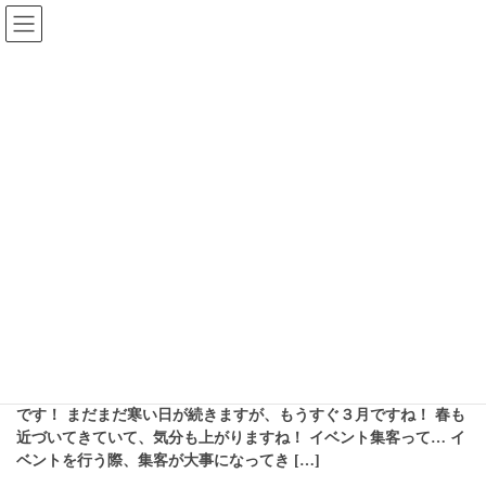
コ
ナ
千葉イベント会社
ン
ビ
テ
ゲ
ン
ー
子ども向け
ツ
シ
へ
ョ
ス
ン
HOME
子ども向け
キ
に
ッ
移
プ
動
2026年2月17日
イベント物品
サイズが大きく、集客効果ばっち
り！ジャンボサイコロのレンタル
なら千葉で！
皆様、おはようございます、こんにちは、こんばんわ！ 千葉支店
です！ まだまだ寒い日が続きますが、もうすぐ３月ですね！ 春も
近づいてきていて、気分も上がりますね！ イベント集客って… イ
ベントを行う際、集客が大事になってき […]