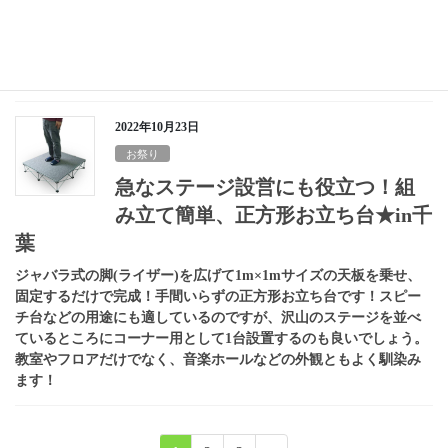
今回はクーラーボックスのご紹介です！文化祭やキャンプでの必
需品ですね！サイズも様々ございますので、ご希望のサイズをお
教えください！冷えた飲み物を飲みたくなる季節が近づいてきて
おりますので、お問い合わせはお早めに！
2022年10月23日
お祭り
急なステージ設営にも役立つ！組
み立て簡単、正方形お立ち台★in千
葉
ジャバラ式の脚(ライザー)を広げて1m×1mサイズの天板を乗せ、
固定するだけで完成！手間いらずの正方形お立ち台です！スピー
チ台などの用途にも適しているのですが、沢山のステージを並べ
ているところにコーナー用として1台設置するのも良いでしょう。
教室やフロアだけでなく、音楽ホールなどの外観ともよく馴染み
ます！