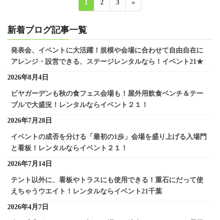
固
固
固
1
2
3
»
投
定
定
定
ペ
ペ
ペ
稿
新着ブログ記事一覧
ー
ー
ー
の
ジ
ジ
ジ
発表会、イベントに大活躍！規模や会場に合わせて自由自在に
ペ
アレンジ・設営できる、ステージレンタルなら！イベント21★
ー
2026年8月4日
ジ
ビヤガーデンも秋の食フェス会場も！屋外用飲食ベンチ＆テー
送
ブルで大盛況！レンタルならイベント２１！
り
2026年7月28日
イベントの成否を分ける「最初の1歩」会場を盛り上げる入場門
と看板！レンタルならイベント２１！
2026年7月14日
テント以外に、看板やトラスにも使用できる！重石にだって使
えちゃうウエイト！レンタルならイベント21千葉
2026年4月7日